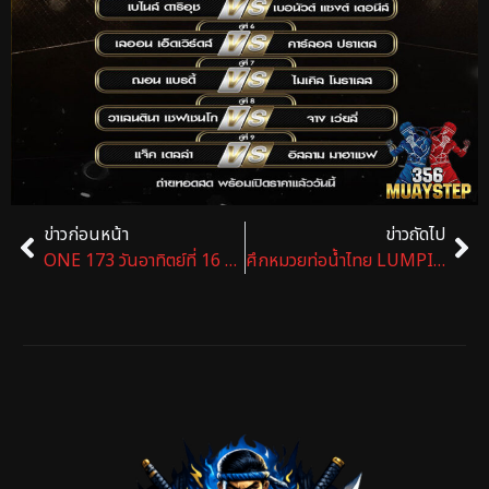
ข่าวก่อนหน้า
ข่าวถัดไป
ONE 173 วันอาทิตย์ที่ 16 พ.ย. เวลา 11:00 น.
ศึกหมวยท่อน้ำไทย LUMPINEE TKO เด็กตรังแชมป์ วันอาทิตย์ที่ 16 พฤศจิกายน 2568 เริ่มเวลา 18.00 น.