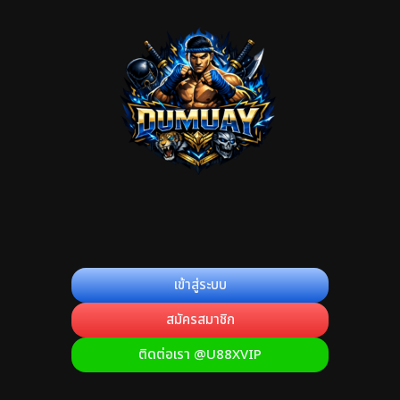
เข้าสู่ระบบ
สมัครสมาชิก
ติดต่อเรา @U88XVIP