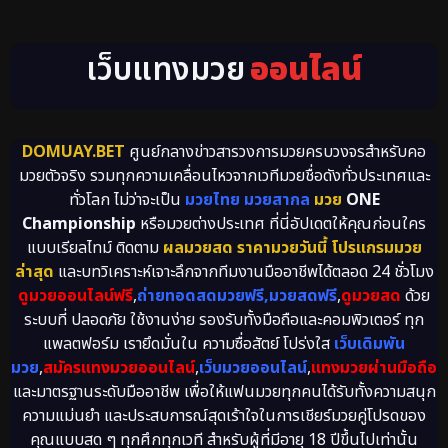
เว็บแทงมวย
ออนไลน์
DOMUAY.BET
ศูนย์กลางข่าวสารวงการมวยครบวงจรสำหรับคอ
มวยตัวจริง รวมทุกความเคลื่อนไหวจากเวทีมวยชื่อดังทั่วประเทศและ
ทั่วโลก ไม่ว่าจะเป็น
มวยไทย มวยสากล
มวย
ONE
Championship
หรือมวยต่างประเทศ ที่นี่อัปเดตให้คุณก่อนใคร
แบบเรียลไทม์ ติดตาม
ผลมวยสด ราคามวยวันนี้ โปรแกรมมวย
ล่าสุด
และบทวิเคราะห์เจาะลึกจากทีมงานมืออาชีพได้ตลอด 24 ชั่วโมง
ดูมวยออนไลน์ฟรี
,
ถ่ายทอดสดมวยฟรี,มวยสดฟรี
,
ดูมวยสด
ด้วย
ระบบที่ ปลอดภัย ใช้งานง่าย รองรับทั้งมือถือและคอมพิวเตอร์ ทุก
แพลตฟอร์ม เรายึดมั่นใน ความซื่อสัตย์ โปร่งใส
เว็บเดิมพัน
มวย
,
สมัครแทงมวยออนไลน์
,
เว็บมวยออนไลน์
,
แทงมวยผ่านมือถือ
และมาตรฐานระดับมืออาชีพ เพื่อให้แฟนมวยทุกคนได้รับทั้งความสนุก
ความแม่นยำ และประสบการณ์สุดเร้าใจในการเชียร์มวยคู่โปรดของ
คุณแบบสด ๆ ทุกศึกทุกเวที สำหรับผู้ที่มีอายุ 18 ปีขึ้นไปเท่านั้น