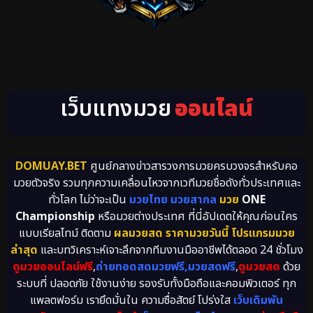
เว็บแทงมวย
ออนไลน์
DOMUAY.BET
ศูนย์กลางข่าวสารวงการมวยครบวงจรสำหรับคอ
มวยตัวจริง รวมทุกความเคลื่อนไหวจากเวทีมวยชื่อดังทั่วประเทศและ
ทั่วโลก ไม่ว่าจะเป็น
มวยไทย มวยสากล
มวย
ONE
Championship
หรือมวยต่างประเทศ ที่นี่อัปเดตให้คุณก่อนใคร
แบบเรียลไทม์ ติดตาม
ผลมวยสด ราคามวยวันนี้ โปรแกรมมวย
ล่าสุด
และบทวิเคราะห์เจาะลึกจากทีมงานมืออาชีพได้ตลอด 24 ชั่วโมง
ดูมวยออนไลน์ฟรี
,
ถ่ายทอดสดมวยฟรี,มวยสดฟรี
,
ดูมวยสด
ด้วย
ระบบที่ ปลอดภัย ใช้งานง่าย รองรับทั้งมือถือและคอมพิวเตอร์ ทุก
แพลตฟอร์ม เรายึดมั่นใน ความซื่อสัตย์ โปร่งใส
เว็บเดิมพัน