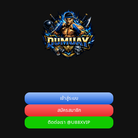
เข้าสู่ระบบ
สมัครสมาชิก
ติดต่อเรา @U88XVIP