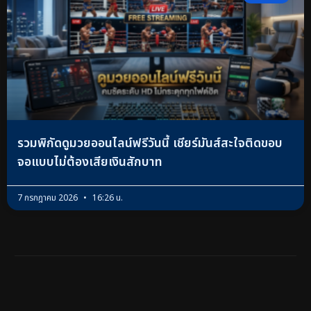
รวมพิกัดดูมวยออนไลน์ฟรีวันนี้ เชียร์มันส์สะใจติดขอบ
จอแบบไม่ต้องเสียเงินสักบาท
7 กรกฎาคม 2026
16:26 น.