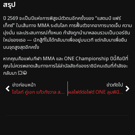
สรุป
ปี 2569 จะเป็นปีแห่งการพิสูจน์ตัวตนอีกครั้งของ “แสตมป์ แฟร์
เท็กซ์” ในเส้นทาง MMA ระดับโลก การฟื้นตัวจากอาการบาดเจ็บ ความ
มุ่งมั่น และประสบการณ์ทั้งหมด กำลังถูกนำมาหลอมรวมเป็นเวอร์ชัน
ใหม่ของเธอ — นักสู้ที่ไม่ได้กลับมาเพื่ออยู่บนเวที แต่กลับมาเพื่อยืน
บนจุดสูงสุดอีกครั้ง
หากคุณคือแฟนกีฬา MMA และ ONE Championship ปีนี้คือปีที่
คุณไม่ควรพลาดเส้นทางการไล่ล่าบัลลังก์ของราชินีคนเดิมที่กำลังจะ
กลับมา 💥🥋
ข่าวก่อนหน้า
ข่าวถัดไป
ไฮไลท์ คู่เอก แก้วกังวาล ส.อำนวยเดช ชนะคะแนน บัวเขียว ภูเก็ตไฟต์คลับ
ผลไฟต์ต่อไฟต์ ONE ลุมพินี 137: หลิว TKO ตะวันฉาย, สามเอ ชนะ, ปกรณ์ คว้าชัย