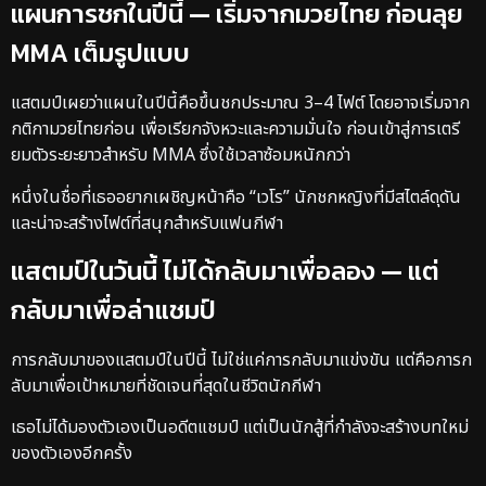
แผนการชกในปีนี้ — เริ่มจากมวยไทย ก่อนลุย
MMA เต็มรูปแบบ
แสตมป์เผยว่าแผนในปีนี้คือขึ้นชกประมาณ 3–4 ไฟต์ โดยอาจเริ่มจาก
กติกามวยไทยก่อน เพื่อเรียกจังหวะและความมั่นใจ ก่อนเข้าสู่การเตรี
ยมตัวระยะยาวสำหรับ MMA ซึ่งใช้เวลาซ้อมหนักกว่า
หนึ่งในชื่อที่เธออยากเผชิญหน้าคือ “เวโร” นักชกหญิงที่มีสไตล์ดุดัน
และน่าจะสร้างไฟต์ที่สนุกสำหรับแฟนกีฬา
แสตมป์ในวันนี้ ไม่ได้กลับมาเพื่อลอง — แต่
กลับมาเพื่อล่าแชมป์
การกลับมาของแสตมป์ในปีนี้ ไม่ใช่แค่การกลับมาแข่งขัน แต่คือการก
ลับมาเพื่อเป้าหมายที่ชัดเจนที่สุดในชีวิตนักกีฬา
เธอไม่ได้มองตัวเองเป็นอดีตแชมป์ แต่เป็นนักสู้ที่กำลังจะสร้างบทใหม่
ของตัวเองอีกครั้ง