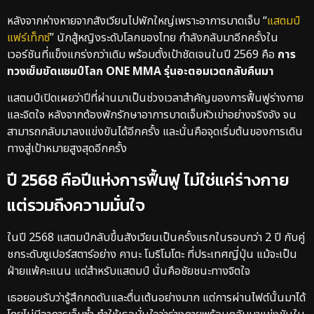
หลังจากห่างหายจากสังเวียนไปพักใหญ่เพราะอาการบาดเจ็บ “
แสตมป์
แฟร์เท็กซ์
” นักสู้หญิงระดับโลกของไทย กำลังกลับมาอีกครั้งใน
เวอร์ชันที่แข็งแกร่งกว่าเดิม พร้อมตั้งเป้าชัดเจนในปี 2569 คือ
การ
ทวงเข็มขัดแชมป์โลก ONE MMA รุ่นอะตอมเวตกลับคืนมา
แสตมป์เปิดเผยว่าปีที่ผ่านมาเป็นช่วงเวลาสำคัญของการฟื้นฟูร่างกาย
และจิตใจ หลังจากต้องพักรักษาอาการบาดเจ็บหัวเข่าอย่างจริงจัง จน
สามารถกลับมาลงแข่งขันได้อีกครั้ง และนั่นคือจุดเริ่มต้นของการเดิน
ทางสู่เป้าหมายสูงสุดอีกครั้ง
ปี 2568 คือปีแห่งการฟื้นฟู ไม่ใช่แค่ร่างกาย
แต่รวมถึงความมั่นใจ
ในปี 2568 แสตมป์กลับขึ้นสังเวียนเป็นครั้งแรกในรอบกว่า 2 ปี กับคู่
ชกระดับซูเปอร์สตาร์อย่าง คานะ โมริโมโตะ ที่ประเทศญี่ปุ่น แม้จะเป็น
ฝ่ายแพ้คะแนน แต่สำหรับแสตมป์ นั่นคือชัยชนะทางจิตใจ
เธอยอมรับว่ารู้สึกกดดันและตื่นเต้นอย่างมาก แต่การผ่านไฟต์นั้นมาได้