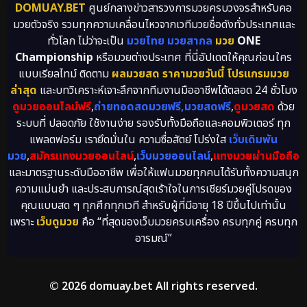
DOMUAY.BET
ศูนย์กลางข่าวสารวงการมวยครบวงจรสำหรับคอ
มวยตัวจริง รวมทุกความเคลื่อนไหวจากเวทีมวยชื่อดังทั่วประเทศและ
ทั่วโลก ไม่ว่าจะเป็น
มวยไทย มวยสากล
มวย
ONE
Championship
หรือมวยต่างประเทศ ที่นี่อัปเดตให้คุณก่อนใคร
แบบเรียลไทม์ ติดตาม
ผลมวยสด ราคามวยวันนี้ โปรแกรมมวย
ล่าสุด
และบทวิเคราะห์เจาะลึกจากทีมงานมืออาชีพได้ตลอด 24 ชั่วโมง
ดูมวยออนไลน์ฟรี
,
ถ่ายทอดสดมวยฟรี,มวยสดฟรี
,
ดูมวยสด
ด้วย
ระบบที่ ปลอดภัย ใช้งานง่าย รองรับทั้งมือถือและคอมพิวเตอร์ ทุก
แพลตฟอร์ม เรายึดมั่นใน ความซื่อสัตย์ โปร่งใส
เว็บเดิมพัน
มวย
,
สมัครแทงมวยออนไลน์
,
เว็บมวยออนไลน์
,
แทงมวยผ่านมือถือ
และมาตรฐานระดับมืออาชีพ เพื่อให้แฟนมวยทุกคนได้รับทั้งความสนุก
ความแม่นยำ และประสบการณ์สุดเร้าใจในการเชียร์มวยคู่โปรดของ
คุณแบบสด ๆ ทุกศึกทุกเวที สำหรับผู้ที่มีอายุ 18 ปีขึ้นไปเท่านั้น
เพราะ
เว็บดูมวย
คือ “ที่สุดของเว็บมวยครบเครื่อง ครบทุกคู่ ครบทุก
อารมณ์”
© 2026 domuay.bet All rights reserved.