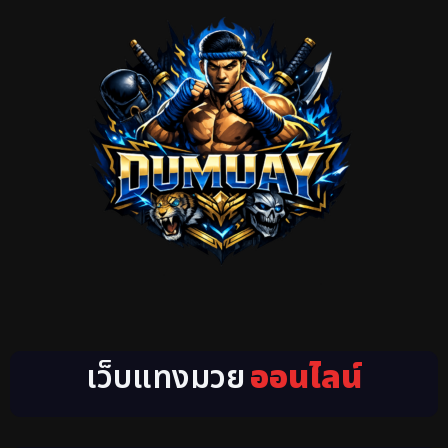
เว็บแทงมวย
ออนไลน์