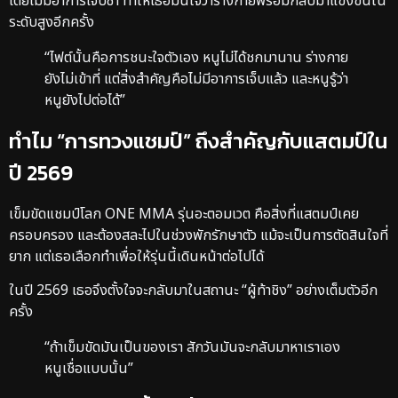
โดยไม่มีอาการเจ็บซ้ำ ทำให้เธอมั่นใจว่าร่างกายพร้อมกลับมาแข่งขันใน
ระดับสูงอีกครั้ง
“ไฟต์นั้นคือการชนะใจตัวเอง หนูไม่ได้ชกมานาน ร่างกาย
ยังไม่เข้าที่ แต่สิ่งสำคัญคือไม่มีอาการเจ็บแล้ว และหนูรู้ว่า
หนูยังไปต่อได้”
ทำไม “การทวงแชมป์” ถึงสำคัญกับแสตมป์ใน
ปี 2569
เข็มขัดแชมป์โลก ONE MMA รุ่นอะตอมเวต คือสิ่งที่แสตมป์เคย
ครอบครอง และต้องสละไปในช่วงพักรักษาตัว แม้จะเป็นการตัดสินใจที่
ยาก แต่เธอเลือกทำเพื่อให้รุ่นนี้เดินหน้าต่อไปได้
ในปี 2569 เธอจึงตั้งใจจะกลับมาในสถานะ “ผู้ท้าชิง” อย่างเต็มตัวอีก
ครั้ง
“ถ้าเข็มขัดมันเป็นของเรา สักวันมันจะกลับมาหาเราเอง
หนูเชื่อแบบนั้น”