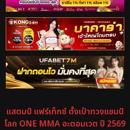
แสตมป์ แฟร์เท็กซ์ ตั้งเป้าทวงแชมป์
โลก ONE MMA อะตอมเวต ปี 2569