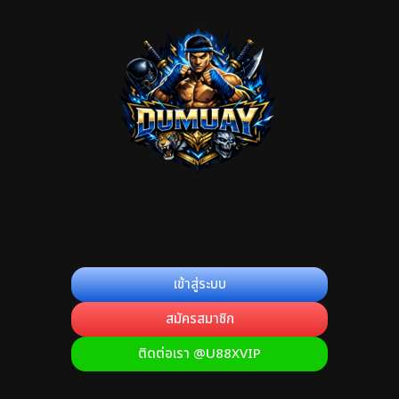
เข้าสู่ระบบ
สมัครสมาชิก
ติดต่อเรา @U88XVIP