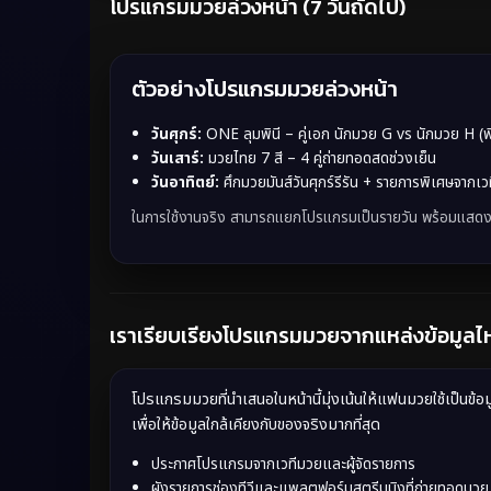
โปรแกรมมวยล่วงหน้า (7 วันถัดไป)
ตัวอย่างโปรแกรมมวยล่วงหน้า
วันศุกร์:
ONE ลุมพินี – คู่เอก นักมวย G vs นักมวย H (พ
วันเสาร์:
มวยไทย 7 สี – 4 คู่ถ่ายทอดสดช่วงเย็น
วันอาทิตย์:
ศึกมวยมันส์วันศุกร์รีรัน + รายการพิเศษจากเว
ในการใช้งานจริง สามารถแยกโปรแกรมเป็นรายวัน พร้อมแสดงเว
เราเรียบเรียงโปรแกรมมวยจากแหล่งข้อมูลไ
โปรแกรมมวยที่นำเสนอในหน้านี้มุ่งเน้นให้แฟนมวยใช้เป็นข้
เพื่อให้ข้อมูลใกล้เคียงกับของจริงมากที่สุด
ประกาศโปรแกรมจากเวทีมวยและผู้จัดรายการ
ผังรายการช่องทีวีและแพลตฟอร์มสตรีมมิงที่ถ่ายทอดมวย