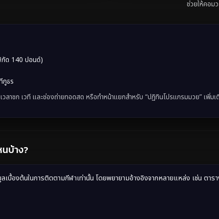
ช่วยให้คอมว
ิกัด 140 ปอนด์)
ทีภูธร
ลาชก เวที และช่องถ่ายทอดสด หรือทำหน้าแยกสำหรับ “ปฏิทินโปรแกรมมวย” เพิ่มเติ
หนบ้าง?
อมูลเบื้องต้นในการติดตามกีฬาเท่านั้น โดยพยายามอ้างอิงจากหลายแหล่ง เช่น ตาร