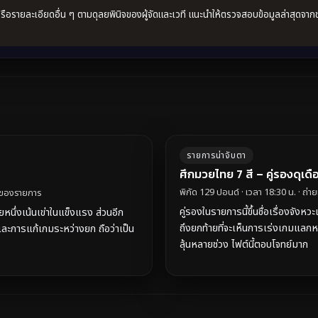
อรายละเอียดอื่น ๆ ตามดุลยพินิจของผู้จัดและเวที แนะนำให้ตรวจสอบข้อมูลล่าสุดจาก
รายการน่าจับตา
ศึกมวยไทย 7 สี – คู่รองดุเดื
พิกัด 129 ปอนด์ · เวลา 18:30 น. · ถ
น์ของรายการ
คู่รองในรายการนี้ขึ้นชื่อเรื่องจั
ายหนึ่งเน้นเข่าในแข็งแรง ส่วนอีก
ถึงยกท้ายที่จะเห็นการเร่งเกมแลกหม
ละการแก้เกมระหว่างยก ถือว่าเป็น
ลุ้นหลายช่วง ไฟต์นี้ตอบโจทย์มาก