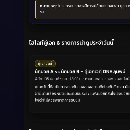
หมายเหตุ:
โปรแกรมมวยอาจมีการเปลี่ยนแปลงเวลา คู่ชก หรื
ชม
ไฮไลท์คู่เอก & รายการน่าดูประจำวันนี้
คู่เอกวันนี้
นักมวย A vs นักมวย B – คู่เอกเวที ONE ลุมพินี
พิกัด 135 ปอนด์ · เวลา 18:00 น. · ถ่ายทอดสด: ช่องทางออนไล
คู่เอกวันนี้ถือเป็นการเจอกันของสองสไตล์ที่ต่างกันชัดเจน ฝ่
ฝ่ายเด่นเรื่องหมัดและเกมยืนระยะ แฟนมวยที่สนใจเชิงมวยแ
ไฟต์ที่ไม่ควรพลาดการรับชม