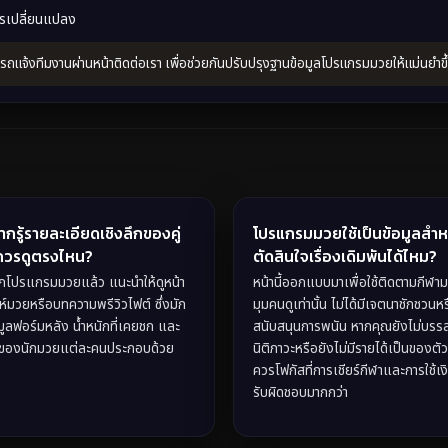
การเปลี่ยนแปลง
ถแจ้งทีมงานผ่านหน้าติดต่อเรา เพื่อช่วยกันปรับปรุงฐานข้อมูลโปรแกรมมวยให้แม่นยำขึ
ากรู้รายละเอียดเชิงลึกของคู่
โปรแกรมมวยใช้เป็นข้อมูลสำห
ควรดูตรงไหน?
ตัดสินใจเรื่องเดิมพันได้ไหม?
กโปรแกรมมวยแล้ว แนะนำให้ดูหน้า
หน้านี้ออกแบบมาเพื่อใช้ติดตามกีฬา
ะห์มวยหรือบทความพรีวิวไฟต์ ซึ่งมัก
มุมคนดูเท่านั้น ไม่ได้มีเจตนาชักชวนห
อมูลฟอร์มหลัง น้ำหนักที่เคยชก และ
สนับสนุนการพนัน หากคุณยังไม่บรรล
่นของนักมวยแต่ละคนประกอบด้วย
นิติภาวะหรือยังไม่มีรายได้เป็นของตั
ควรโฟกัสที่การเชียร์กีฬาและการใช้เง
รับผิดชอบมากกว่า