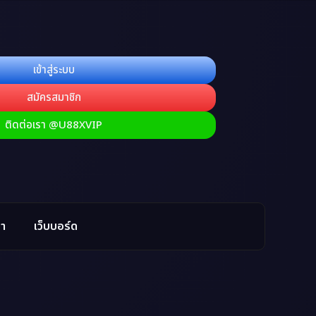
เข้าสู่ระบบ
สมัครสมาชิก
ติดต่อเรา @U88XVIP
รา
เว็บบอร์ด